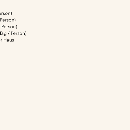
erson)
 Person)
/ Person)
ag / Person)
er Haus