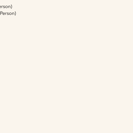
erson)
 Person)