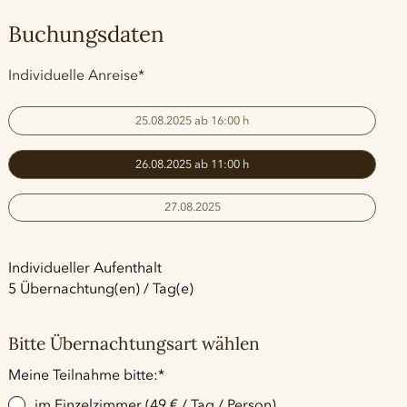
Buchungsdaten
Pflichtfeld
Individuelle Anreise
*
25.08.2025 ab 16:00 h
26.08.2025 ab 11:00 h
27.08.2025
Individueller Aufenthalt
5 Übernachtung(en) / Tag(e)
Bitte Übernachtungsart wählen
Pflichtfeld
Meine Teilnahme bitte:
*
im Einzelzimmer (49 € / Tag / Person)