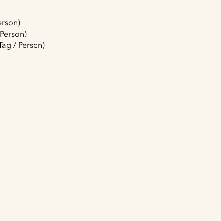
erson)
 Person)
ag / Person)