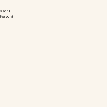
erson)
 Person)