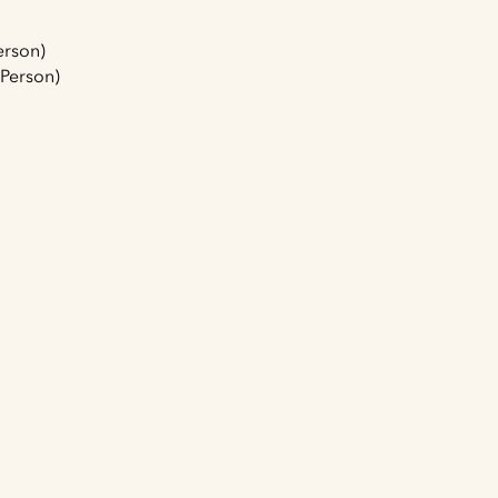
erson)
 Person)