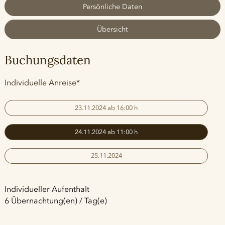
Persönliche Daten
Übersicht
Buchungsdaten
Pflichtfeld
Individuelle Anreise
*
23.11.2024 ab 16:00 h
24.11.2024 ab 11:00 h
25.11.2024
Individueller Aufenthalt
6 Übernachtung(en) / Tag(e)